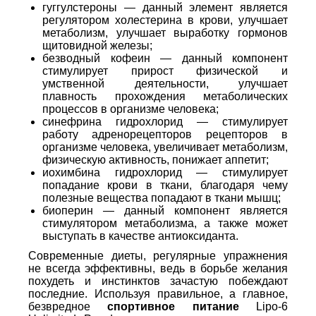
гуггулстероны — данный элемент является
регулятором холестерина в крови, улучшает
метаболизм, улучшает выработку гормонов
щитовидной железы;
безводный кофеин — данный компонент
стимулирует прирост физической и
умственной деятельности, улучшает
плавность прохождения метаболических
процессов в организме человека;
синефрина гидрохлорид — стимулирует
работу адренорецепторов рецепторов в
организме человека, увеличивает метаболизм,
физическую активность, понижает аппетит;
иохимбина гидрохлорид — стимулирует
попадание крови в ткани, благодаря чему
полезные вещества попадают в ткани мышц;
биоперин — данный компонент является
стимулятором метаболизма, а также может
выступать в качестве антиоксиданта.
Современные диеты, регулярные упражнения
не всегда эффективны, ведь в борьбе желания
похудеть и инстинктов зачастую побеждают
последние. Используя правильное, а главное,
безвредное
спортивное питание
Lipo-6