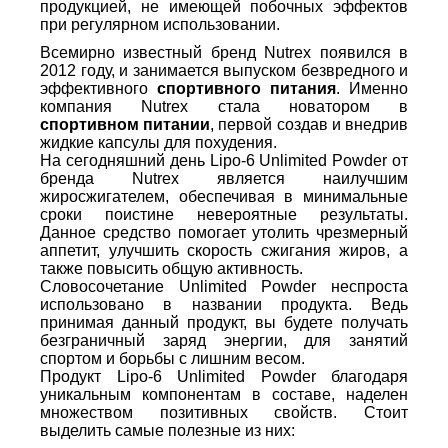
продукцией, не имеющей побочных эффектов
при регулярном использовании.
Всемирно известный бренд Nutrex появился в
2012 году, и занимается выпуском безвредного и
эффективного
спортивного питания
. Именно
компания Nutrex стала новатором в
спортивном питании
, первой создав и внедрив
жидкие капсулы для похудения.
На сегодняшний день Lipo-6 Unlimited Powder от
бренда Nutrex является наилучшим
жиросжигателем, обеспечивая в минимальные
сроки поистине невероятные результаты.
Данное средство помогает утолить чрезмерный
аппетит, улучшить скорость сжигания жиров, а
также повысить общую активность.
Словосочетание Unlimited Powder неспроста
использовано в названии продукта. Ведь
принимая данный продукт, вы будете получать
безграничный заряд энергии, для занятий
спортом и борьбы с лишним весом.
Продукт Lipo-6 Unlimited Powder благодаря
уникальным компонентам в составе, наделен
множеством позитивных свойств. Стоит
выделить самые полезные из них: