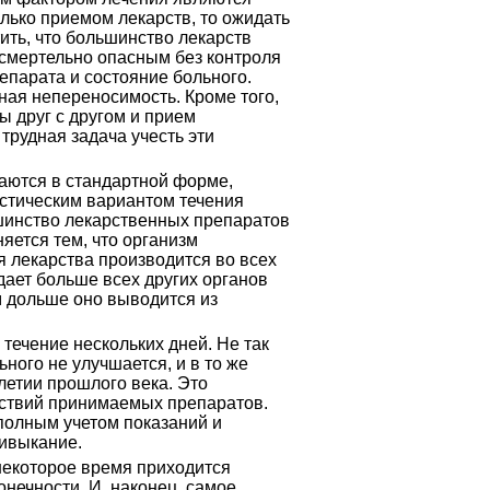
лько приемом лекарств, то ожидать
ить, что большинство лекарств
 смертельно опасным без контроля
епарата и состояние больного.
ная непереносимость. Кроме того,
 друг с другом и прием
трудная задача учесть эти
аются в стандартной форме,
истическим вариантом течения
льшинство лекарственных препаратов
яется тем, что организм
я лекарства производится во всех
дает больше всех других органов
м дольше оно выводится из
ечение нескольких дней. Не так
ного не улучшается, и в то же
летии прошлого века. Это
йствий принимаемых препаратов.
полным учетом показаний и
ривыкание.
некоторое время приходится
онечности. И, наконец, самое