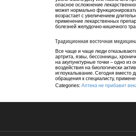
опасное осложнение лекарственной
может нормально функционировать 
возрастает с увеличением длитель
применение лекарственных препара
болезней желудочно-кишечного тра
Традиционная восточная медицин
Все чаще и чаще люди отказываютс
артрита, язвы, бессонницы, хронич
на акупунктурные точки – одно из 
воздействия на биологически акти
иглоукалывание. Сегодня вместо др
обращения к специалисту, примене
Categories:
Аптека не прибавит век