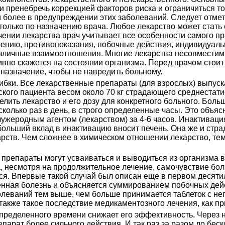
и пренебречь коррекцией факторов риска и ограничиться то
 более в предупреждении этих заболеваний. Следует отмет
 только по назначению врача. Любое лекарство может стать
чении лекарства врач учитывает все особенности самого пр
чению, противопоказания, побочные действия, индивидуаль
зличные взаимоотношения. Многие лекарства несовместимы
вно скажется на состоянии организма. Перед врачом стоит 
 назначение, чтобы не навредить больному.
ибки. Все лекарственные препараты (для взрослых) выпуск
ского пациента весом около 70 кг страдающего среднестат
елить лекарство и его дозу для конкретного больного. Бо
колько раз в день, в строго определенные часы. Это объясн
ужеродным агентом (лекарством) за 4-6 часов. Инактиваци
ибольший вклад в инактивацию вносит печень. Она же и стра
рств. Чем сложнее в химическом отношении лекарство, те
епараты могут усваиваться и выводиться из организма в т
а, несмотря на продолжительное лечение, самочувствие боль
ся. Впервые такой случай был описан еще в первом десяти
енная болезнь и объясняется суммированием побочных де
леваний тем выше, чем больше принимается таблеток с не
также такое последствие медикаментозного лечения, как п
пределенного времени снижает его эффективность. Через 
парат более сильного действия. И так раз за разом до беск