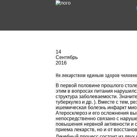
14
Сентябрь
2016
Не лекарством единым здоров челове
В первой половине прошлого столе
этим в вопросах питания нарушилс
структура заболеваемости. Значит
туберкулез и др. ). Вместе с тем, 
ишемическая болезнь инфаркт миока
Атеросклероз и его осложнения вы
непосредственно связано с наруше
повышения нервной активности и с
приема лекарств, но и от восстано
Лечебный процесс состоит из двух