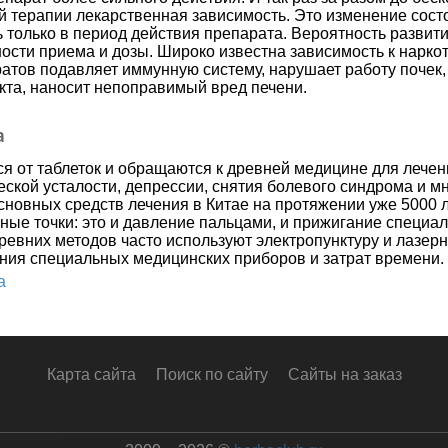
 терапии лекарственная зависимость. Это изменение состо
только в период действия препарата. Вероятность развит
ности приема и дозы. Широко известна зависимость к нарк
тов подавляет иммунную систему, нарушает работу почек,
кта, наносит непоправимый вред печени.
а
я от таблеток и обращаются к древней медицине для лечен
еской усталости, депрессии, снятия болевого синдрома и м
основных средств лечения в Китае на протяжении уже 5000 
вные точки: это и давление пальцами, и прижигание специ
евних методов часто используют электропунктуру и лазерн
ния специальных медицинских приборов и затрат времени.
а
Карта сайта
Поиск по сайту
Сайты на заказ