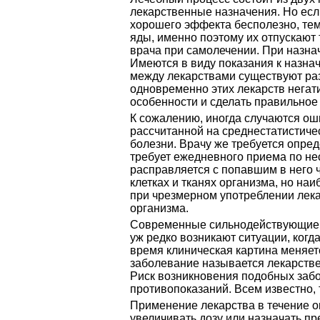
лекарственные назначения. Но есл
хорошего эффекта бесполезно, тем
яды, именно поэтому их отпускают
врача при самолечении. При назна
Имеются в виду показания к назна
между лекарствами существуют ра
одновременно этих лекарств негати
особенности и сделать правильное
К сожалению, иногда случаются ош
рассчитанной на среднестатистиче
болезни. Врачу же требуется опред
требует ежедневного приема по нес
расправляется с попавшим в него ч
клетках и тканях организма, но на
при чрезмерном употреблении лека
организма.
Современные сильнодействующие пр
уж редко возникают ситуации, когд
время клиническая картина меняет
заболевание называется лекарств
Риск возникновения подобных забо
противопоказаний. Всем известно, 
Применение лекарства в течение о
увеличивать дозу или назначать пре