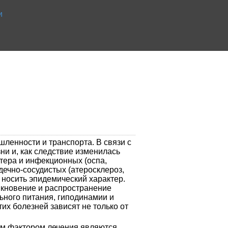
и
ленности и транспорта. В связи с
ни и, как следствие изменилась
тера и инфекционных (оспа,
рдечно-сосудистых (атеросклероз,
 носить эпидемический характер.
икновение и распространение
ьного питания, гиподинамии и
их болезней зависят не только от
ным фактором лечения являются