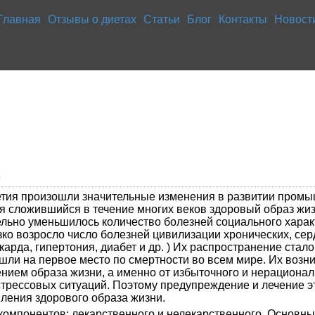
Главная
Отзывы о диетах
Статьи
Блог
Контакты
Новост
к
тия произошли значительные изменения в развитии промыш
я сложившийся в течение многих веков здоровый образ жиз
ельно уменьшилось количество болезней социального харак
резко возросло число болезней цивилизации хронических, се
рда, гипертония, диабет и др. ) Их распространение стало
шли на первое место по смертности во всем мире. Их возн
нием образа жизни, а именно от избыточного и нерационал
трессовых ситуаций. Поэтому предупреждение и лечение эт
вления здорового образа жизни.
 компонентов: лекарственного и нелекарственного. Основ